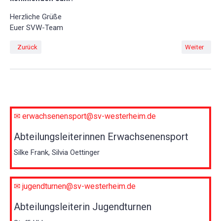
Herzliche Grüße
Euer SVW-Team
Vorheriger Beitrag: Gelungener Ausflug der Turnabteilung des SV Weste
Nächster Be
Zurück
Weiter
✉ erwachsenensport@sv-westerheim.de
Abteilungsleiterinnen Erwachsenensport
Silke Frank, Silvia Oettinger
✉ jugendturnen@sv-westerheim.de
Abteilungsleiterin Jugendturnen