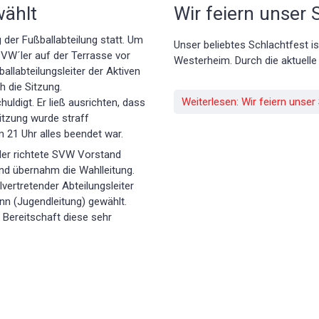
wählt
Wir feiern unser 
 der Fußballabteilung statt. Um
Unser beliebtes Schlachtfest is
SVW´ler auf der Terrasse vor
Westerheim. Durch die aktuelle 
llabteilungsleiter der Aktiven
h die Sitzung.
Weiterlesen: Wir feiern unser
uldigt. Er ließ ausrichten, dass
Sitzung wurde straff
 21 Uhr alles beendet war.
ler richtete SVW Vorstand
nd übernahm die Wahlleitung.
vertretender Abteilungsleiter
nn (Jugendleitung) gewählt.
 Bereitschaft diese sehr