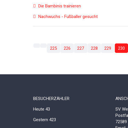
Die Bambinis trainieren
Nachwuchs - Fußballer gesucht
225
226
227
228
229
230
BESUCHERZÄHLER
ANSCH
Heute
43
SV Wes
Postf
Gestern
423
72589