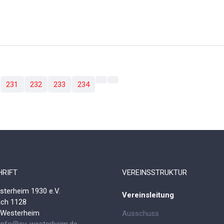
231
232
233
234
RIFT
VEREINSSTRUKTUR
terheim 1930 e.V.
Vereinsleitung
ach 1128
 Westerheim
Ausschuss