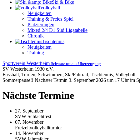
Ski & Bike
Volleyball
Neuigkeiten
Training & Freies Spiel
Platzierungen
Mixed 2/4 D1 Süd Ligatabelle
Chronik
Tischtennis
Neuigkeiten
Training
Sportverein Westerheim
Schwarz rot aus Überzeugung
SV Westerheim 1930 e.V.
Fussball, Turnen, Schwimmen, Ski/Fahrrad, Tischtennis, Volleyball
Sommerpause!! Nächster Termin 3. September 2026 um 17 Uhr im S
Nächste Termine
27. September
SVW Schlachtfest
07. November
Freizeitvolleyballturnier
14. November
SVW Jahresfeier