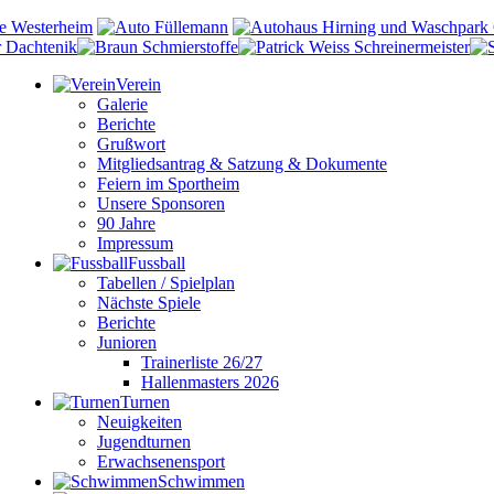
Verein
Galerie
Berichte
Grußwort
Mitgliedsantrag & Satzung & Dokumente
Feiern im Sportheim
Unsere Sponsoren
90 Jahre
Impressum
Fussball
Tabellen / Spielplan
Nächste Spiele
Berichte
Junioren
Trainerliste 26/27
Hallenmasters 2026
Turnen
Neuigkeiten
Jugendturnen
Erwachsenensport
Schwimmen