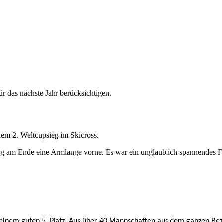
.
r das nächste Jahr berücksichtigen.
nem 2. Weltcupsieg im Skicross.
 lag am Ende eine Armlange vorne. Es war ein unglaublich spannendes Fi
t einem guten
5. Platz.
Aus über 40 Mannschaften aus dem ganzen Bezir