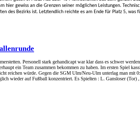
kam hier
gewiss an die Grenzen seiner möglichen Leistungen.
Technisc
en des Bezirks ist.
Letztendlich reichte es am Ende für Platz 5, was 
Hallenrunde
erstetten. Personell stark gehandicapt war klar dass es schwer werden
berhaupt ein Team zusammen bekommen zu haben. Im ersten Spiel kassie
es nicht reichen würde. Gegen die SGM Ulm/Neu-Ulm unterlag man mit 0:2
öglich wieder auf Fußball konzentriert. Es Spielten : L. Gansloser (Tor