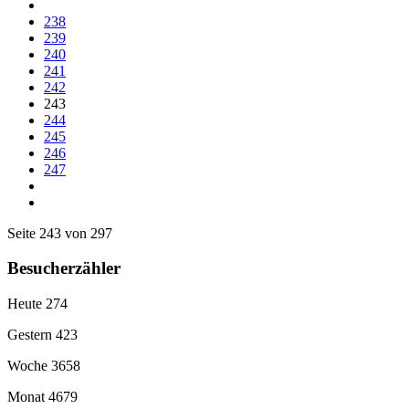
238
239
240
241
242
243
244
245
246
247
Seite 243 von 297
Besucherzähler
Heute
274
Gestern
423
Woche
3658
Monat
4679