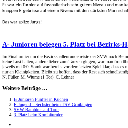
Es war ein Turnier auf fussballerisch sehr gutem Niveau und man 
knappen
Ergebnisse auf einem Niveau mit den stärksten Mannschaft
Das war spitze Jungs!
A- Junioren belegen 5. Platz bei Bezirks-
Im Finalturnier um die Bezirkshallenrunde reiste der SVW nach Beimm
keine Lust hatten, andere lieber zum Tanzen gingen, war man froh ü
jeweils mit 0:0. Somit war bereits vor dem letzten Spiel klar, dass 
nur an Kleinigkeiten. Bleibt zu hoffen, dass der Rest sich schnellstm
N. Füller, M. Wiume (1 Tor), C. Lehner
Weitere Beiträge …
B-Junioren Fünfter in Kuchen
E-Jugend – Sechster beim TSV Gruibingen
SVW Bambinis auf Tour
3. Platz beim Kombiturnier