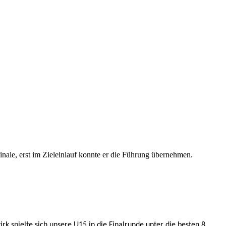
nale, erst im Zieleinlauf konnte er die Führung übernehmen.
k spielte sich unsere U15 in
die Finalrunde unter die besten 8.