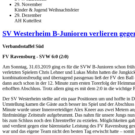
29. November
Kinder & Jugend Weihnachtsfeier
29. Dezember
AH Kuttelfest
SV Westerheim B-Junioren verlieren gege
Verbandsstaffel Süd
FV Ravensburg - SVW 6:0 (2:0)
Am Sonntag, 31.03.2019 ging es für die SVW B-Junioren schon früh 
verletzten Spielern Chris Lehner und Lukas Mohn hatten die Jungkicker
kombinationsfreudig und überragend passgenau ließ der FV den Ball 
dann auch schon in der 12. Minute zum ersten Torerfolg der Heimma
erhofften Abschluss. Trotz allem ging es mit dem 2:0 in die wichtige 
Der SV Westerheim stellte auf ein paar Positionen um und hoffte in
Umstellung kamen die Gäste auch besser ins Spiel und der Abschluss 
Minute wurde unser Innenverteidiger Alex Kneer aus zwei Metern ang
fünfminütige Zeitstrafe aufgebrummt. Das nahm für unsere Jungs nun
bis zum Schluss noch den Ehrentreffer zu erzielen. Möglichkeiten ga
und verdient gegen eine bärenstarke Leistung des FV Ravensburg gesch
war und das eigene Team nicht den besten Tag erwischt hatte – somit