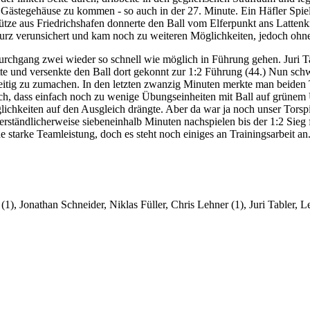
Gästegehäuse zu kommen - so auch in der 27. Minute. Ein Häfler Spie
hütze aus Friedrichshafen donnerte den Ball vom Elferpunkt ans Lattenkr
urz verunsichert und kam noch zu weiteren Möglichkeiten, jedoch ohne 
rchgang zwei wieder so schnell wie möglich in Führung gehen. Juri Tabl
atte und versenkte den Ball dort gekonnt zur 1:2 Führung (44.) Nun sc
tig zu zumachen. In den letzten zwanzig Minuten merkte man beiden Te
ch, dass einfach noch zu wenige Übungseinheiten mit Ball auf grünem 
keiten auf den Ausgleich drängte. Aber da war ja noch unser Torspiel
verständlicherweise siebeneinhalb Minuten nachspielen bis der 1:2 Si
starke Teamleistung, doch es steht noch einiges an Trainingsarbeit an
), Jonathan Schneider, Niklas Füller, Chris Lehner (1), Juri Tabler