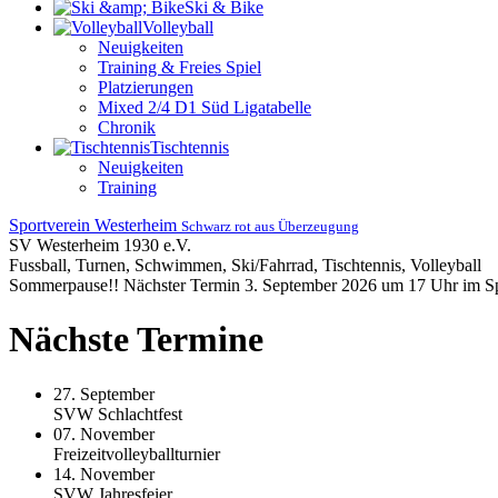
Ski & Bike
Volleyball
Neuigkeiten
Training & Freies Spiel
Platzierungen
Mixed 2/4 D1 Süd Ligatabelle
Chronik
Tischtennis
Neuigkeiten
Training
Sportverein Westerheim
Schwarz rot aus Überzeugung
SV Westerheim 1930 e.V.
Fussball, Turnen, Schwimmen, Ski/Fahrrad, Tischtennis, Volleyball
Sommerpause!! Nächster Termin 3. September 2026 um 17 Uhr im S
Nächste Termine
27. September
SVW Schlachtfest
07. November
Freizeitvolleyballturnier
14. November
SVW Jahresfeier