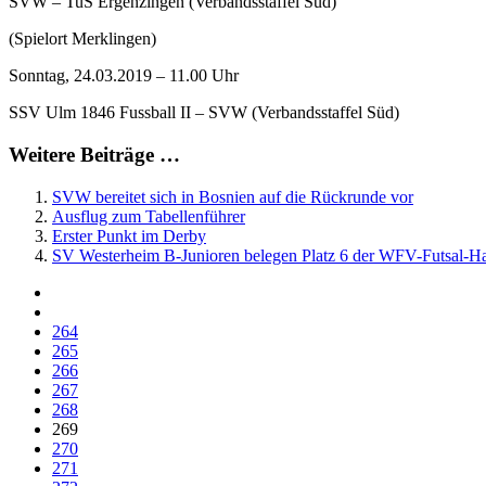
SVW – TuS Ergenzingen (Verbandsstaffel Süd)
(Spielort Merklingen)
Sonntag, 24.03.2019 – 11.00 Uhr
SSV Ulm 1846 Fussball II – SVW (Verbandsstaffel Süd)
Weitere Beiträge …
SVW bereitet sich in Bosnien auf die Rückrunde vor
Ausflug zum Tabellenführer
Erster Punkt im Derby
SV Westerheim B-Junioren belegen Platz 6 der WFV-Futsal-Hal
264
265
266
267
268
269
270
271