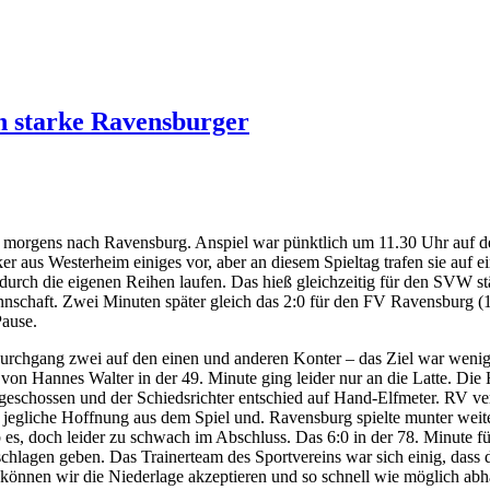
n starke Ravensburger
morgens nach Ravensburg. Anspiel war pünktlich um 11.30 Uhr auf de
 aus Westerheim einiges vor, aber an diesem Spieltag trafen sie auf ei
durch die eigenen Reihen laufen. Das hieß gleichzeitig für den SVW s
nnschaft. Zwei Minuten später gleich das 2:0 für den FV Ravensburg 
Pause.
 Durchgang zwei auf den einen und anderen Konter – das Ziel war weni
von Hannes Walter in der 49. Minute ging leider nur an die Latte. Die
eschossen und der Schiedsrichter entschied auf Hand-Elfmeter. RV ve
 jegliche Hoffnung aus dem Spiel und. Ravensburg spielte munter weit
b es, doch leider zu schwach im Abschluss. Das 6:0 in der 78. Minute
lagen geben. Das Trainerteam des Sportvereins war sich einig, dass di
 können wir die Niederlage akzeptieren und so schnell wie möglich ab