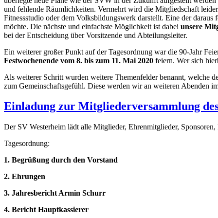
überlegte neue Pläne wie der SVW in der Zukunft aufgestellt werden 
und fehlende Räumlichkeiten. Vermehrt wird die Mitgliedschaft leider
Fitnessstudio oder dem Volksbildungswerk darstellt. Eine der darau
möchte. Die nächste und einfachste Möglichkeit ist dabei
unsere Mit
bei der Entscheidung über Vorsitzende und Abteilungsleiter.
Ein weiterer großer Punkt auf der Tagesordnung war die 90-Jahr Feie
Festwochenende vom 8. bis zum 11. Mai 2020
feiern. Wer sich hier
Als weiterer Schritt wurden weitere Themenfelder benannt, welche d
zum Gemeinschaftsgefühl. Diese werden wir an weiteren Abenden im D
Einladung zur Mitgliederversammlung de
Der SV Westerheim lädt alle Mitglieder, Ehrenmitglieder, Sponsore
Tagesordnung:
1. Begrüßung durch den Vorstand
2. Ehrungen
3. Jahresbericht Armin Schurr
4. Bericht Hauptkassierer