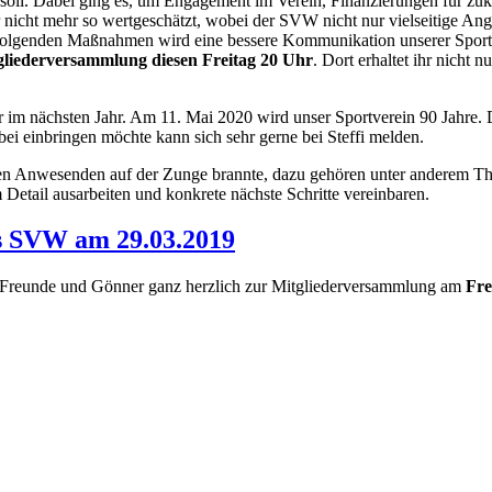
soll. Dabei ging es, um Engagement im Verein, Finanzierungen für zuk
 nicht mehr so wertgeschätzt, wobei der SVW nicht nur vielseitige Ang
s folgenden Maßnahmen wird eine bessere Kommunikation unserer Sportan
gliederversammlung diesen Freitag 20 Uhr
. Dort erhaltet ihr nicht
r im nächsten Jahr. Am 11. Mai 2020 wird unser Sportverein 90 Jahre. 
bei einbringen möchte kann sich sehr gerne bei Steffi melden.
en Anwesenden auf der Zunge brannte, dazu gehören unter anderem Them
etail ausarbeiten und konkrete nächste Schritte vereinbaren.
s SVW am 29.03.2019
n, Freunde und Gönner ganz herzlich zur Mitgliederversammlung am
Fre