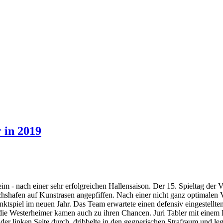
 in 2019
m - nach einer sehr erfolgreichen Hallensaison. Der 15. Spieltag der 
shafen auf Kunstrasen angepfiffen. Nach einer nicht ganz optimalen
Punktspiel im neuen Jahr. Das Team erwartete einen defensiv eingestell
ie Westerheimer kamen auch zu ihren Chancen. Juri Tabler mit einem La
f der linken Seite durch, dribbelte in den gegnerischen Strafraum und l