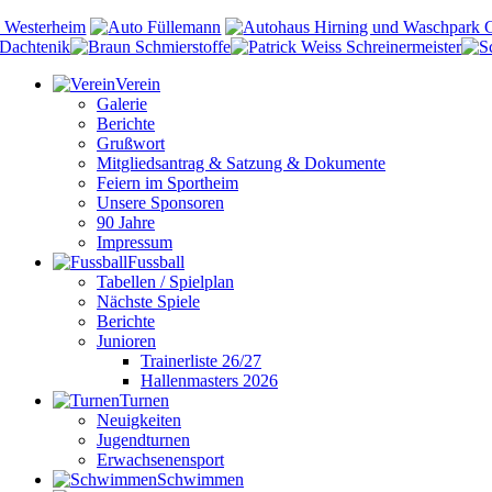
Verein
Galerie
Berichte
Grußwort
Mitgliedsantrag & Satzung & Dokumente
Feiern im Sportheim
Unsere Sponsoren
90 Jahre
Impressum
Fussball
Tabellen / Spielplan
Nächste Spiele
Berichte
Junioren
Trainerliste 26/27
Hallenmasters 2026
Turnen
Neuigkeiten
Jugendturnen
Erwachsenensport
Schwimmen