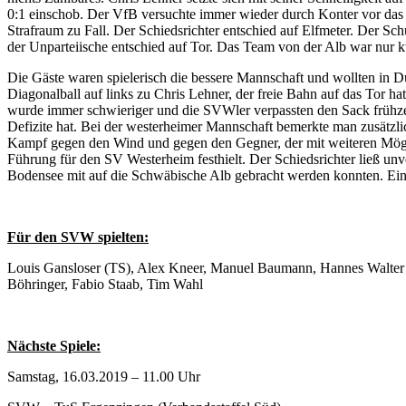
0:1 einschob. Der VfB versuchte immer wieder durch Konter vor das 
Strafraum zu Fall. Der Schiedsrichter entschied auf Elfmeter. Der Sc
der Unparteiische entschied auf Tor. Das Team von der Alb war nur k
Die Gäste waren spielerisch die bessere Mannschaft und wollten in Du
Diagonalball auf links zu Chris Lehner, der freie Bahn auf das Tor h
wurde immer schwieriger und die SVWler verpassten den Sack frühzei
Defizite hat. Bei der westerheimer Mannschaft bemerkte man zusätzli
Kampf gegen den Wind und gegen den Gegner, der mit weiteren Möglich
Führung für den SV Westerheim festhielt. Der Schiedsrichter ließ un
Bodensee mit auf die Schwäbische Alb gebracht werden konnten. Eine 
Für den SVW spielten:
Louis Gansloser (TS), Alex Kneer, Manuel Baumann, Hannes Walter (1
Böhringer, Fabio Staab, Tim Wahl
Nächste Spiele:
Samstag, 16.03.2019 – 11.00 Uhr