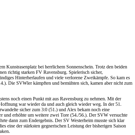
m Kunstrasenplatz bei herrlichem Sonnenschein. Trotz den beiden
nen richtig starken FV Ravensburg. Spielerisch sicher,
tändiges Hinterherlaufen und viele verlorene Zweikämpfe. So kam es
(14.). Die SVWler kämpften und bemühten sich, kamen aber nicht zum
gstens noch einen Punkt mit aus Ravensburg zu nehmen. Mit der
 Hoffnung war wieder da und auch gleich wieder weg. In der 51.
rwandelte sicher zum 3:0 (51.) und Alex bekam noch eine
er und erhöhte um weitere zwei Tore (54./56.). Der SVW versuchte
 führte dann zum Endergebnis. Der SV Westerheim musste sich klar
es eine der stärksten gegnerischen Leistung der bisherigen Saison
haken.