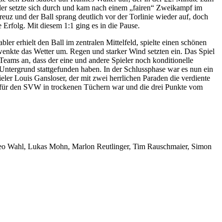
ler setzte sich durch und kam nach einem „fairen“ Zweikampf im
euz und der Ball sprang deutlich vor der Torlinie wieder auf, doch
Erfolg. Mit diesem 1:1 ging es in die Pause.
er erhielt den Ball im zentralen Mittelfeld, spielte einen schönen
hwenkte das Wetter um. Regen und starker Wind setzten ein. Das Spiel
ams an, dass der eine und andere Spieler noch konditionelle
Untergrund stattgefunden haben. In der Schlussphase war es nun ein
er Louis Gansloser, der mit zwei herrlichen Paraden die verdiente
eg für den SVW in trockenen Tüchern war und die drei Punkte vom
.
, Leo Wahl, Lukas Mohn, Marlon Reutlinger, Tim Rauschmaier, Simon