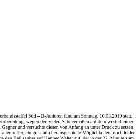
Verbandsstaffel Süd – B-Junioren fand am Sonntag, 10.03.2019 statt.
 Vorbereitung, wegen den vielen Schneemaßen auf dem westerheimer
ten Gegner und versuchte diesen von Anfang an unter Druck zu setzen
ttentreffer, einige schön herausgespielte Möglichkeiten, doch leider
egte den Ball sauber auf Hannes Walter auf, der in der 22. Minute zum