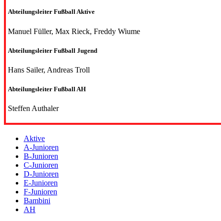
Abteilungsleiter Fußball Aktive
Manuel Füller, Max Rieck, Freddy Wiume
Abteilungsleiter Fußball Jugend
Hans Sailer, Andreas Troll
Abteilungsleiter Fußball AH
Steffen Authaler
Aktive
A-Junioren
B-Junioren
C-Junioren
D-Junioren
E-Junioren
F-Junioren
Bambini
AH