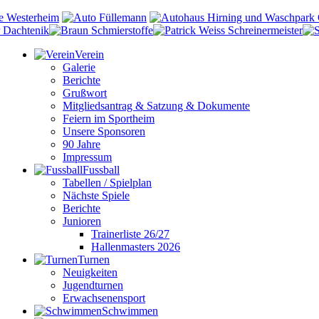
Verein
Galerie
Berichte
Grußwort
Mitgliedsantrag & Satzung & Dokumente
Feiern im Sportheim
Unsere Sponsoren
90 Jahre
Impressum
Fussball
Tabellen / Spielplan
Nächste Spiele
Berichte
Junioren
Trainerliste 26/27
Hallenmasters 2026
Turnen
Neuigkeiten
Jugendturnen
Erwachsenensport
Schwimmen