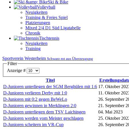
Ski & Bike
Volleyball
Neuigkeiten
Training & Freies Spiel
Platzierungen
Mixed 2/4 D1 Süd Ligatabelle
Chronik
Tischtennis
Neuigkeiten
Training
Sportverein Westerheim
Schwarz rot aus Überzeugung
Filter
Anzeige #
Titel
Erstellungsda
D-Junioren unterliegen der SGM Berghülen mit 1:6
17. Oktober 202
D-Junioren verlieren Derby mit 1:0
11. Oktober 202
D-Junioren mit 0:2 gegen BeWeLo
26. September 2
D-Junioren gewinnen in Merklingen 2:0
21. September 2
D-Junioren unterliegen dem TSV Laichingen
04. Mai 2023
D-Junioren werden vom Meister geschlagen
25. Oktober 202
D-Junioren scheitern im VR-Cup
26. September 2