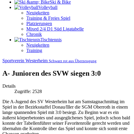
Ski & Bike
Volleyball
Neuigkeiten
Training & Freies Spiel
Platzierungen
Mixed 2/4 D1 Süd Ligatabelle
Chronik
Tischtennis
Neuigkeiten
Training
Sportverein Westerheim
Schwarz rot aus Überzeugung
A- Junioren des SVW siegen 3:0
Details
Zugriffe: 2528
Die A-Jugend des SV Westerheim hat am Samstagnachmittag im
Spiel in der Bezirksstaffel Donau/Iller die SGM Oberroth in einem
lange spannenden Spiel mit 3:0 besiegt.
Zu Beginn war es ein
äußerst körperbetontes und ausgeglichenes Spiel, jedoch schon bald
konnte der Tabellenführer seiner Favoritenrolle gerecht werden und
übernahm die Kontrolle über das Spiel und konnte sich somit erste
Chancen erarbeiten.