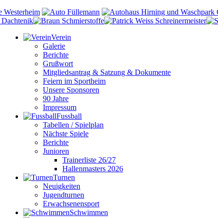
Verein
Galerie
Berichte
Grußwort
Mitgliedsantrag & Satzung & Dokumente
Feiern im Sportheim
Unsere Sponsoren
90 Jahre
Impressum
Fussball
Tabellen / Spielplan
Nächste Spiele
Berichte
Junioren
Trainerliste 26/27
Hallenmasters 2026
Turnen
Neuigkeiten
Jugendturnen
Erwachsenensport
Schwimmen