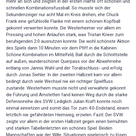
mehr an sich und zeigten in der ersten Hälfte oft schönen und
schnellen Kombinationsfussball. So musste sich der
Sekundenzeiger nur acht Mal im Kreis drehen, ehe Chuck
Frank eine gefühlvolle Flanke mit einem schönen Kopfball
gekonnt verwerten konnte. Die Westerheimer vor allem im
Pressing und hohen Anlaufen stark, was Tristan Kneer zum
beruhigenden 2:0 ausnutzen konnte. Die wohl schönste Aktion
des Spiels dann 10 Minuten vor dem Pfiff in die Kabinen:
Schöne Kombination im Mittelfeld, Ball durch die Schnittstelle
auf außen, wunderschöner Querpass vor der Abwehrreihe
entlang von Jannis Wahl und der Torabschluss- und erfolg
durch Jonas Siehler. In der zweiten Halbzeit kam vor allem
bedingt durch viele Wechsel nie ein richtiger Spielfluss
zustande. Westerheim musste nicht und verwaltete gekonnt
die Führung und Amstetten fand keinen Weg durch die starke
Defensivreihe des SVW. Lediglich Julian Kraft konnte noch
einmal einnetzen und somit das Tor zum 4:0-Endstand, einem
letztlich nie gefährdeten Heimsieg, erzielen. Fazit: Der SVW
zeigte vor allem in der ersten Halbzeit gegen einen bemühten
und starken Tabellenletzten ein schönes Spiel. Beiden
Mannschaften war der Wille, Situationen spielerisch zu lösen,