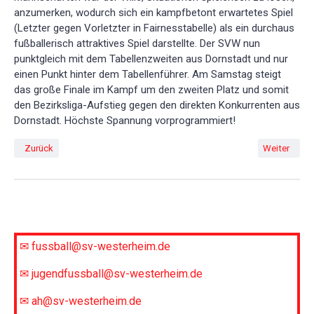
anzumerken, wodurch sich ein kampfbetont erwartetes Spiel
(Letzter gegen Vorletzter in Fairnesstabelle) als ein durchaus
fußballerisch attraktives Spiel darstellte. Der SVW nun
punktgleich mit dem Tabellenzweiten aus Dornstadt und nur
einen Punkt hinter dem Tabellenführer. Am Samstag steigt
das große Finale im Kampf um den zweiten Platz und somit
den Bezirksliga-Aufstieg gegen den direkten Konkurrenten aus
Dornstadt. Höchste Spannung vorprogrammiert!
Vorheriger Beitrag: C-Junioren unterliegen in Dornstadt mit 3:0
Nächster Bei
Zurück
Weiter
✉ fussball@sv-westerheim.de
✉ jugendfussball@sv-westerheim.de
✉ ah@sv-westerheim.de