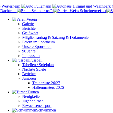
Verein
Galerie
Berichte
Grußwort
Mitgliedsantrag & Satzung & Dokumente
Feiern im Sportheim
Unsere Sponsoren
90 Jahre
Impressum
Fussball
Tabellen / Spielplan
Nächste Spiele
Berichte
Junioren
Trainerliste 26/27
Hallenmasters 2026
Turnen
Neuigkeiten
Jugendturnen
Erwachsenensport
Schwimmen