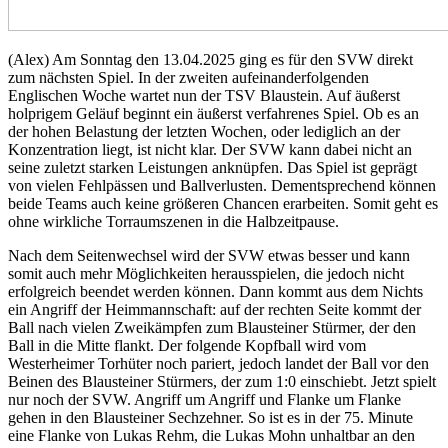
(Alex) Am Sonntag den 13.04.2025 ging es für den SVW direkt
zum nächsten Spiel. In der zweiten aufeinanderfolgenden
Englischen Woche wartet nun der TSV Blaustein. Auf äußerst
holprigem Geläuf beginnt ein äußerst verfahrenes Spiel. Ob es an
der hohen Belastung der letzten Wochen, oder lediglich an der
Konzentration liegt, ist nicht klar. Der SVW kann dabei nicht an
seine zuletzt starken Leistungen anknüpfen. Das Spiel ist geprägt
von vielen Fehlpässen und Ballverlusten. Dementsprechend können
beide Teams auch keine größeren Chancen erarbeiten. Somit geht es
ohne wirkliche Torraumszenen in die Halbzeitpause.
Nach dem Seitenwechsel wird der SVW etwas besser und kann
somit auch mehr Möglichkeiten herausspielen, die jedoch nicht
erfolgreich beendet werden können. Dann kommt aus dem Nichts
ein Angriff der Heimmannschaft: auf der rechten Seite kommt der
Ball nach vielen Zweikämpfen zum Blausteiner Stürmer, der den
Ball in die Mitte flankt. Der folgende Kopfball wird vom
Westerheimer Torhüter noch pariert, jedoch landet der Ball vor den
Beinen des Blausteiner Stürmers, der zum 1:0 einschiebt. Jetzt spielt
nur noch der SVW. Angriff um Angriff und Flanke um Flanke
gehen in den Blausteiner Sechzehner. So ist es in der 75. Minute
eine Flanke von Lukas Rehm, die Lukas Mohn unhaltbar an den