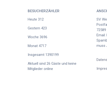
BESUCHERZÄHLER
ANSC
Heute
312
SV Wes
Postf
Gestern
423
72589
Email:
Woche
3696
Spambo
muss J
Monat
4717
Insgesamt
1390199
Datens
Aktuell sind 26 Gäste und keine
Impre
Mitglieder online