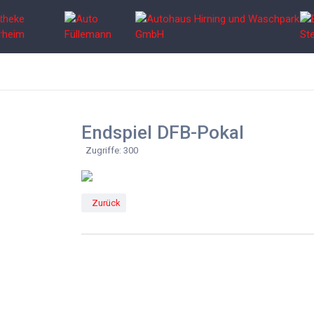
Endspiel DFB-Pokal
Zugriffe: 300
Vorheriger Beitrag: 100 Jahre Partnerverein FC Westerh
Zurück