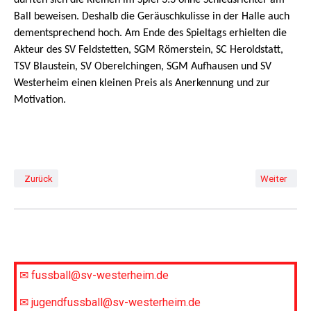
durften sich die Kleinen im Spiel 3:3 ohne Schiedsrichter am
Ball beweisen. Deshalb die Geräuschkulisse in der Halle auch
dementsprechend hoch. Am Ende des Spieltags erhielten die
Akteur des SV Feldstetten, SGM Römerstein, SC Heroldstatt,
TSV Blaustein, SV Oberelchingen, SGM Aufhausen und SV
Westerheim einen kleinen Preis als Anerkennung und zur
Motivation.
Vorheriger Beitrag: Jugendabteilung stellt sich für 20/21 neu auf
Nächster Bei
Zurück
Weiter
✉ fussball@sv-westerheim.de
✉ jugendfussball@sv-westerheim.de